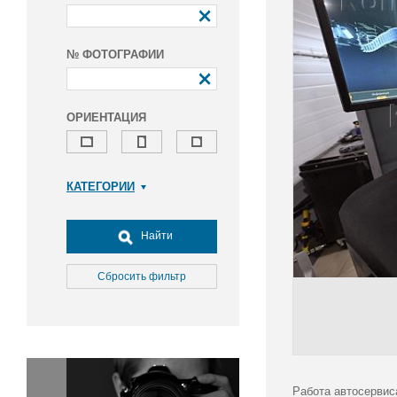
№ ФОТОГРАФИИ
ОРИЕНТАЦИЯ
КАТЕГОРИИ
Армия и ВПК
Досуг, туризм и отдых
Найти
Культура
Медицина
Сбросить фильтр
Наука
Образование
Общество
Окружающая среда
Политика
Работа автосервис