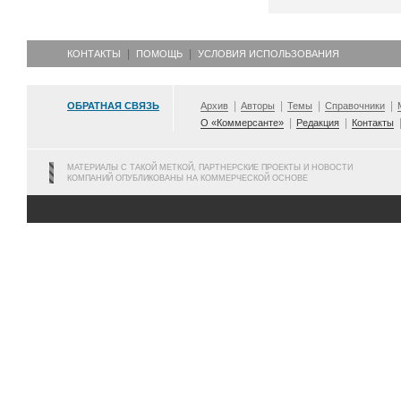
КОНТАКТЫ
ПОМОЩЬ
УСЛОВИЯ ИСПОЛЬЗОВАНИЯ
ОБРАТНАЯ СВЯЗЬ
Архив
Авторы
Темы
Справочники
О «Коммерсанте»
Редакция
Контакты
МАТЕРИАЛЫ С ТАКОЙ МЕТКОЙ, ПАРТНЕРСКИЕ ПРОЕКТЫ И НОВОСТИ
КОМПАНИЙ ОПУБЛИКОВАНЫ НА КОММЕРЧЕСКОЙ ОСНОВЕ