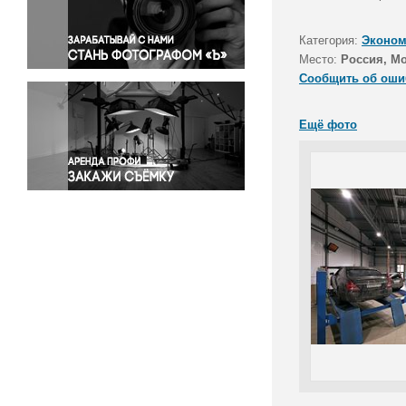
Правосудие
Происшествия и конфликты
Категория:
Эконом
Религия
Место:
Россия, М
Сообщить об оши
Светская жизнь
Спорт
Ещё фото
Экология
Экономика и бизнес