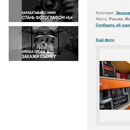
Правосудие
Происшествия и конфликты
Категория:
Эконом
Религия
Место:
Россия, М
Сообщить об оши
Светская жизнь
Спорт
Ещё фото
Экология
Экономика и бизнес