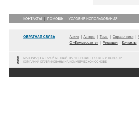
КОНТАКТЫ
ПОМОЩЬ
УСЛОВИЯ ИСПОЛЬЗОВАНИЯ
ОБРАТНАЯ СВЯЗЬ
Архив
Авторы
Темы
Справочники
О «Коммерсанте»
Редакция
Контакты
МАТЕРИАЛЫ С ТАКОЙ МЕТКОЙ, ПАРТНЕРСКИЕ ПРОЕКТЫ И НОВОСТИ
КОМПАНИЙ ОПУБЛИКОВАНЫ НА КОММЕРЧЕСКОЙ ОСНОВЕ