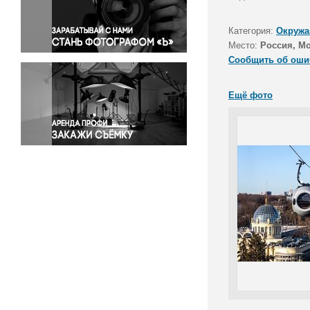
Правосудие
Происшествия и конфликты
Категория:
Окружа
Религия
Место:
Россия, М
Сообщить об оши
Светская жизнь
Спорт
Ещё фото
Экология
Экономика и бизнес