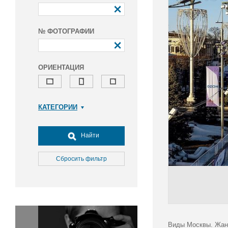
№ ФОТОГРАФИИ
ОРИЕНТАЦИЯ
КАТЕГОРИИ
Армия и ВПК
Досуг, туризм и отдых
Найти
Культура
Медицина
Сбросить фильтр
Наука
Образование
Общество
Окружающая среда
Политика
Виды Москвы. Жан