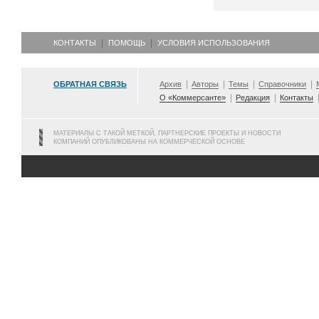
КОНТАКТЫ
ПОМОЩЬ
УСЛОВИЯ ИСПОЛЬЗОВАНИЯ
ОБРАТНАЯ СВЯЗЬ
Архив
Авторы
Темы
Справочники
О «Коммерсанте»
Редакция
Контакты
МАТЕРИАЛЫ С ТАКОЙ МЕТКОЙ, ПАРТНЕРСКИЕ ПРОЕКТЫ И НОВОСТИ
КОМПАНИЙ ОПУБЛИКОВАНЫ НА КОММЕРЧЕСКОЙ ОСНОВЕ