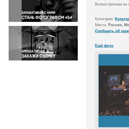
Правосудие
Волкострелова на 
Происшествия и конфликты
Религия
Категория:
Культу
Место:
Россия, М
Светская жизнь
Сообщить об оши
Спорт
Экология
Ещё фото
Экономика и бизнес