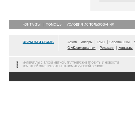
КОНТАКТЫ
ПОМОЩЬ
УСЛОВИЯ ИСПОЛЬЗОВАНИЯ
ОБРАТНАЯ СВЯЗЬ
Архив
Авторы
Темы
Справочники
О «Коммерсанте»
Редакция
Контакты
МАТЕРИАЛЫ С ТАКОЙ МЕТКОЙ, ПАРТНЕРСКИЕ ПРОЕКТЫ И НОВОСТИ
КОМПАНИЙ ОПУБЛИКОВАНЫ НА КОММЕРЧЕСКОЙ ОСНОВЕ