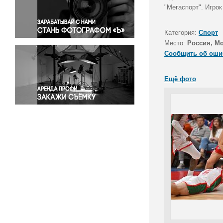
Правосудие
"Мегаспорт". Игро
Происшествия и конфликты
Религия
Категория:
Спорт
Место:
Россия, М
Светская жизнь
Сообщить об оши
Спорт
Экология
Ещё фото
Экономика и бизнес