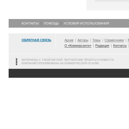
КОНТАКТЫ
ПОМОЩЬ
УСЛОВИЯ ИСПОЛЬЗОВАНИЯ
ОБРАТНАЯ СВЯЗЬ
Архив
Авторы
Темы
Справочники
О «Коммерсанте»
Редакция
Контакты
МАТЕРИАЛЫ С ТАКОЙ МЕТКОЙ, ПАРТНЕРСКИЕ ПРОЕКТЫ И НОВОСТИ
КОМПАНИЙ ОПУБЛИКОВАНЫ НА КОММЕРЧЕСКОЙ ОСНОВЕ