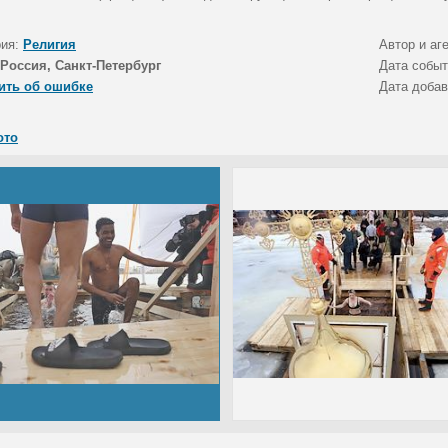
рия:
Религия
Автор и аг
Россия, Санкт-Петербург
Дата собы
ить об ошибке
Дата доба
ото