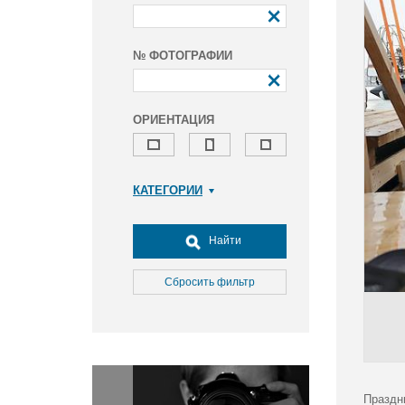
№ ФОТОГРАФИИ
ОРИЕНТАЦИЯ
КАТЕГОРИИ
Армия и ВПК
Досуг, туризм и отдых
Найти
Культура
Медицина
Сбросить фильтр
Наука
Образование
Общество
Окружающая среда
Политика
Праздн