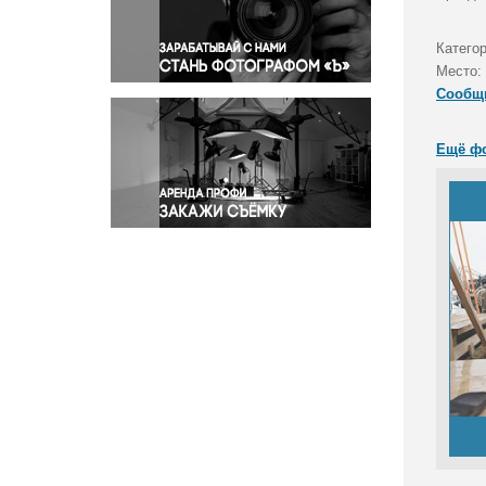
Правосудие
Происшествия и конфликты
Катего
Религия
Место:
Сообщ
Светская жизнь
Спорт
Ещё ф
Экология
Экономика и бизнес