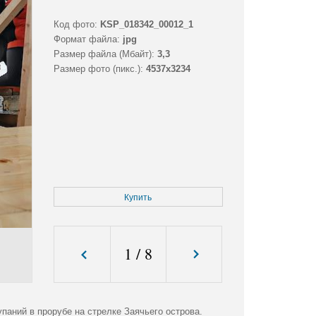
Код фото:
KSP_018342_00012_1
Формат файла:
jpg
Размер файла (Мбайт):
3,3
Размер фото (пикс.):
4537x3234
Купить
1
/
8
аний в прорубе на стрелке Заячьего острова.