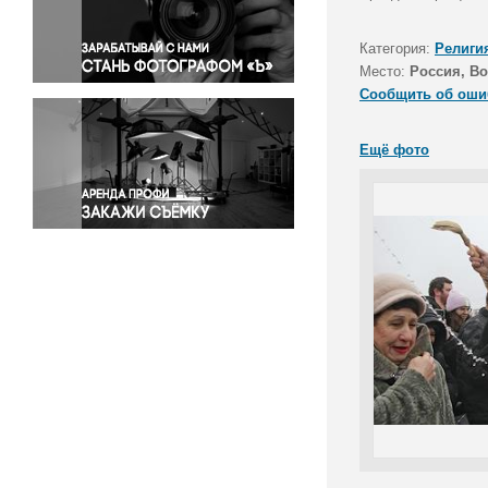
Правосудие
Происшествия и конфликты
Категория:
Религи
Религия
Место:
Россия, Во
Сообщить об оши
Светская жизнь
Спорт
Ещё фото
Экология
Экономика и бизнес