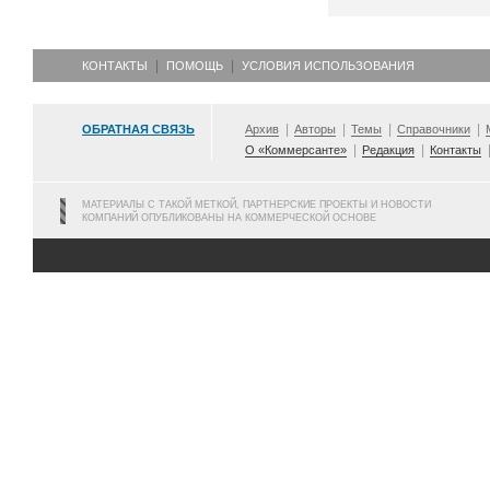
КОНТАКТЫ
ПОМОЩЬ
УСЛОВИЯ ИСПОЛЬЗОВАНИЯ
ОБРАТНАЯ СВЯЗЬ
Архив
Авторы
Темы
Справочники
О «Коммерсанте»
Редакция
Контакты
МАТЕРИАЛЫ С ТАКОЙ МЕТКОЙ, ПАРТНЕРСКИЕ ПРОЕКТЫ И НОВОСТИ
КОМПАНИЙ ОПУБЛИКОВАНЫ НА КОММЕРЧЕСКОЙ ОСНОВЕ