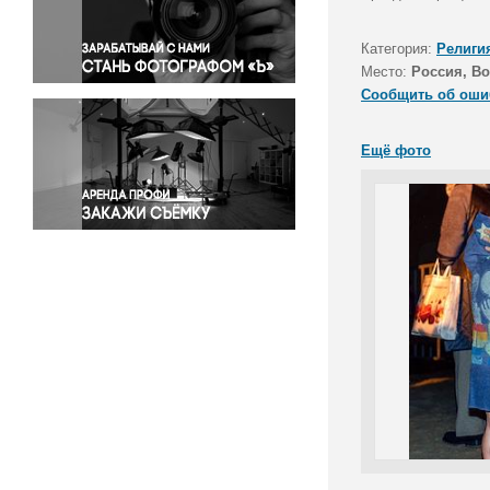
Правосудие
Происшествия и конфликты
Категория:
Религи
Религия
Место:
Россия, В
Сообщить об оши
Светская жизнь
Спорт
Ещё фото
Экология
Экономика и бизнес