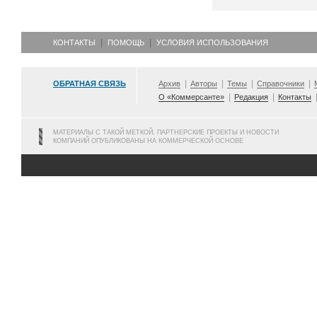
КОНТАКТЫ
ПОМОЩЬ
УСЛОВИЯ ИСПОЛЬЗОВАНИЯ
ОБРАТНАЯ СВЯЗЬ
Архив
Авторы
Темы
Справочники
О «Коммерсанте»
Редакция
Контакты
МАТЕРИАЛЫ С ТАКОЙ МЕТКОЙ, ПАРТНЕРСКИЕ ПРОЕКТЫ И НОВОСТИ
КОМПАНИЙ ОПУБЛИКОВАНЫ НА КОММЕРЧЕСКОЙ ОСНОВЕ