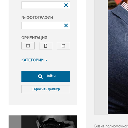
№ ФОТОГРАФИИ
ОРИЕНТАЦИЯ
КАТЕГОРИИ
Армия и ВПК
Досуг, туризм и отдых
Найти
Культура
Медицина
Сбросить фильтр
Наука
Образование
Общество
Окружающая среда
Политика
Визит полномочног