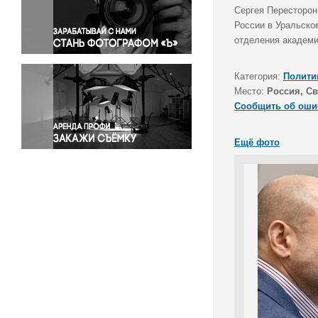
Правосудие
Сергея Пересторон
России в Уральско
Происшествия и конфликты
отделения академи
Религия
Светская жизнь
Категория:
Полити
Спорт
Место:
Россия, Св
Экология
Сообщить об оши
Экономика и бизнес
Ещё фото