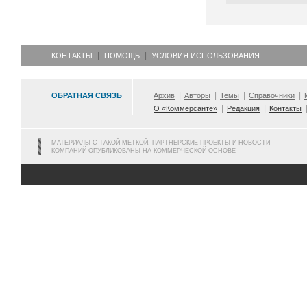
КОНТАКТЫ
ПОМОЩЬ
УСЛОВИЯ ИСПОЛЬЗОВАНИЯ
ОБРАТНАЯ СВЯЗЬ
Архив
Авторы
Темы
Справочники
О «Коммерсанте»
Редакция
Контакты
МАТЕРИАЛЫ С ТАКОЙ МЕТКОЙ, ПАРТНЕРСКИЕ ПРОЕКТЫ И НОВОСТИ
КОМПАНИЙ ОПУБЛИКОВАНЫ НА КОММЕРЧЕСКОЙ ОСНОВЕ