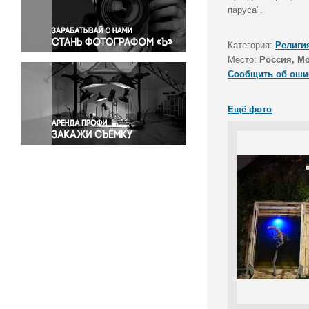
Правосудие
паруса".
Происшествия и конфликты
Религия
Категория:
Религи
Место:
Россия, М
Светская жизнь
Сообщить об оши
Спорт
Экология
Ещё фото
Экономика и бизнес