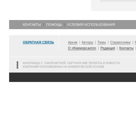
КОНТАКТЫ
ПОМОЩЬ
УСЛОВИЯ ИСПОЛЬЗОВАНИЯ
ОБРАТНАЯ СВЯЗЬ
Архив
Авторы
Темы
Справочники
О «Коммерсанте»
Редакция
Контакты
МАТЕРИАЛЫ С ТАКОЙ МЕТКОЙ, ПАРТНЕРСКИЕ ПРОЕКТЫ И НОВОСТИ
КОМПАНИЙ ОПУБЛИКОВАНЫ НА КОММЕРЧЕСКОЙ ОСНОВЕ