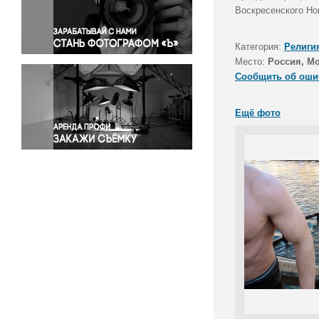
Правосудие
Воскресенского Но
Происшествия и конфликты
Религия
Категория:
Религи
Место:
Россия, Мо
Светская жизнь
Сообщить об оши
Спорт
Экология
Ещё фото
Экономика и бизнес