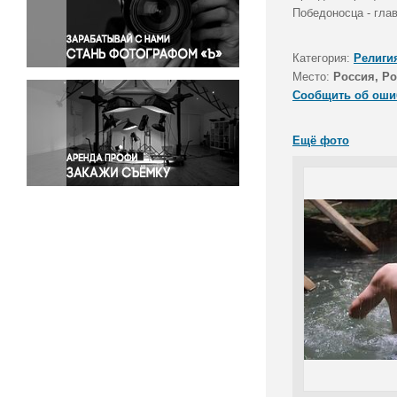
Правосудие
Победоносца - гла
Происшествия и конфликты
Религия
Категория:
Религи
Место:
Россия, Ро
Светская жизнь
Сообщить об оши
Спорт
Экология
Ещё фото
Экономика и бизнес