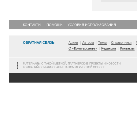
КОНТАКТЫ
ПОМОЩЬ
УСЛОВИЯ ИСПОЛЬЗОВАНИЯ
ОБРАТНАЯ СВЯЗЬ
Архив
Авторы
Темы
Справочники
О «Коммерсанте»
Редакция
Контакты
МАТЕРИАЛЫ С ТАКОЙ МЕТКОЙ, ПАРТНЕРСКИЕ ПРОЕКТЫ И НОВОСТИ
КОМПАНИЙ ОПУБЛИКОВАНЫ НА КОММЕРЧЕСКОЙ ОСНОВЕ