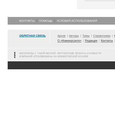
КОНТАКТЫ
ПОМОЩЬ
УСЛОВИЯ ИСПОЛЬЗОВАНИЯ
ОБРАТНАЯ СВЯЗЬ
Архив
Авторы
Темы
Справочники
О «Коммерсанте»
Редакция
Контакты
МАТЕРИАЛЫ С ТАКОЙ МЕТКОЙ, ПАРТНЕРСКИЕ ПРОЕКТЫ И НОВОСТИ
КОМПАНИЙ ОПУБЛИКОВАНЫ НА КОММЕРЧЕСКОЙ ОСНОВЕ