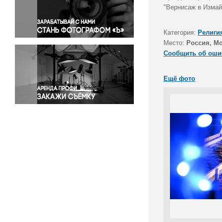
Правосудие
"Вернисаж в Измай
Происшествия и конфликты
Религия
Категория:
Религи
Место:
Россия, М
Светская жизнь
Сообщить об оши
Спорт
Экология
Ещё фото
Экономика и бизнес