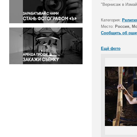
Правосудие
"Вернисаж в Измай
Происшествия и конфликты
Религия
Категория:
Религи
Место:
Россия, М
Светская жизнь
Сообщить об оши
Спорт
Экология
Ещё фото
Экономика и бизнес