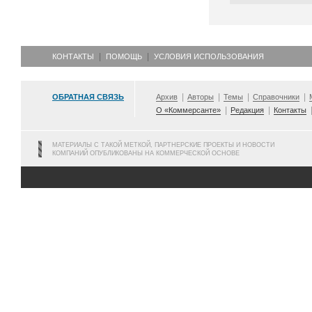
КОНТАКТЫ
ПОМОЩЬ
УСЛОВИЯ ИСПОЛЬЗОВАНИЯ
ОБРАТНАЯ СВЯЗЬ
Архив
Авторы
Темы
Справочники
О «Коммерсанте»
Редакция
Контакты
МАТЕРИАЛЫ С ТАКОЙ МЕТКОЙ, ПАРТНЕРСКИЕ ПРОЕКТЫ И НОВОСТИ
КОМПАНИЙ ОПУБЛИКОВАНЫ НА КОММЕРЧЕСКОЙ ОСНОВЕ