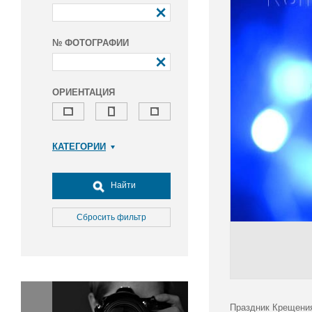
№ ФОТОГРАФИИ
ОРИЕНТАЦИЯ
КАТЕГОРИИ
Армия и ВПК
Досуг, туризм и отдых
Найти
Культура
Медицина
Сбросить фильтр
Наука
Образование
Общество
Окружающая среда
Политика
Праздник Крещения