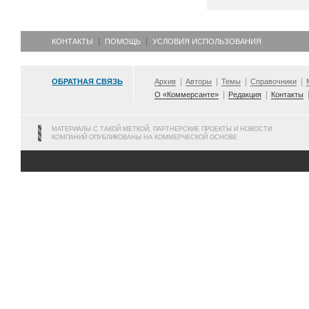
КОНТАКТЫ
ПОМОЩЬ
УСЛОВИЯ ИСПОЛЬЗОВАНИЯ
ОБРАТНАЯ СВЯЗЬ
Архив
Авторы
Темы
Справочники
О «Коммерсанте»
Редакция
Контакты
МАТЕРИАЛЫ С ТАКОЙ МЕТКОЙ, ПАРТНЕРСКИЕ ПРОЕКТЫ И НОВОСТИ
КОМПАНИЙ ОПУБЛИКОВАНЫ НА КОММЕРЧЕСКОЙ ОСНОВЕ