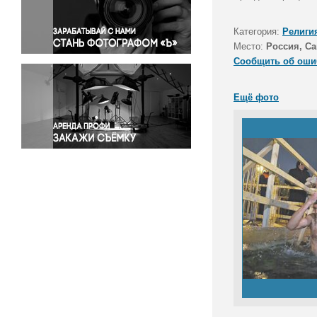
Правосудие
Происшествия и конфликты
Категория:
Религи
Религия
Место:
Россия, С
Сообщить об оши
Светская жизнь
Спорт
Ещё фото
Экология
Экономика и бизнес