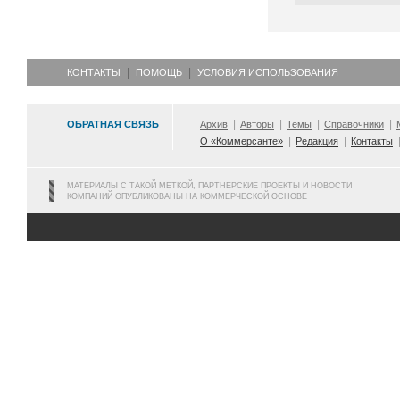
КОНТАКТЫ
ПОМОЩЬ
УСЛОВИЯ ИСПОЛЬЗОВАНИЯ
ОБРАТНАЯ СВЯЗЬ
Архив
Авторы
Темы
Справочники
О «Коммерсанте»
Редакция
Контакты
МАТЕРИАЛЫ С ТАКОЙ МЕТКОЙ, ПАРТНЕРСКИЕ ПРОЕКТЫ И НОВОСТИ
КОМПАНИЙ ОПУБЛИКОВАНЫ НА КОММЕРЧЕСКОЙ ОСНОВЕ