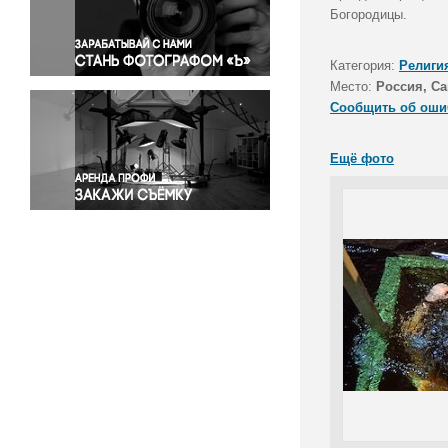
Правосудие
Богородицы.
Происшествия и конфликты
Религия
Категория:
Религи
Место:
Россия, Са
Светская жизнь
Сообщить об оши
Спорт
Экология
Ещё фото
Экономика и бизнес