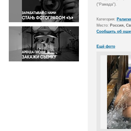
Правосудие
("Рамада").
Происшествия и конфликты
Религия
Категория:
Религи
Место:
Россия, Св
Светская жизнь
Сообщить об оши
Спорт
Экология
Ещё фото
Экономика и бизнес