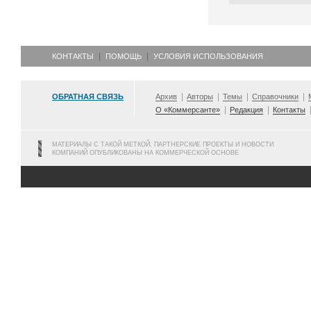
КОНТАКТЫ
ПОМОЩЬ
УСЛОВИЯ ИСПОЛЬЗОВАНИЯ
ОБРАТНАЯ СВЯЗЬ
Архив
Авторы
Темы
Справочники
О «Коммерсанте»
Редакция
Контакты
МАТЕРИАЛЫ С ТАКОЙ МЕТКОЙ, ПАРТНЕРСКИЕ ПРОЕКТЫ И НОВОСТИ
КОМПАНИЙ ОПУБЛИКОВАНЫ НА КОММЕРЧЕСКОЙ ОСНОВЕ