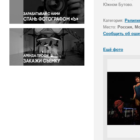
Правосудие
Южном Бутово.
Происшествия и конфликты
Религия
Категория:
Религи
Место:
Россия, М
Светская жизнь
Сообщить об оши
Спорт
Экология
Ещё фото
Экономика и бизнес