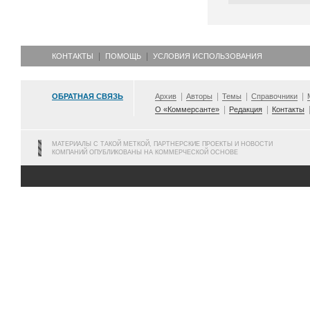
КОНТАКТЫ
ПОМОЩЬ
УСЛОВИЯ ИСПОЛЬЗОВАНИЯ
ОБРАТНАЯ СВЯЗЬ
Архив
Авторы
Темы
Справочники
О «Коммерсанте»
Редакция
Контакты
МАТЕРИАЛЫ С ТАКОЙ МЕТКОЙ, ПАРТНЕРСКИЕ ПРОЕКТЫ И НОВОСТИ
КОМПАНИЙ ОПУБЛИКОВАНЫ НА КОММЕРЧЕСКОЙ ОСНОВЕ