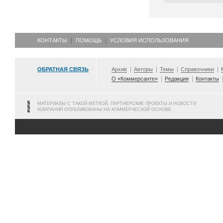
КОНТАКТЫ
ПОМОЩЬ
УСЛОВИЯ ИСПОЛЬЗОВАНИЯ
ОБРАТНАЯ СВЯЗЬ
Архив
Авторы
Темы
Справочники
О «Коммерсанте»
Редакция
Контакты
МАТЕРИАЛЫ С ТАКОЙ МЕТКОЙ, ПАРТНЕРСКИЕ ПРОЕКТЫ И НОВОСТИ
КОМПАНИЙ ОПУБЛИКОВАНЫ НА КОММЕРЧЕСКОЙ ОСНОВЕ