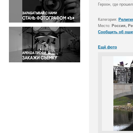
Правосудие
Героон, где проше
Происшествия и конфликты
Религия
Категория:
Религи
Место:
Россия, Р
Светская жизнь
Сообщить об оши
Спорт
Экология
Ещё фото
Экономика и бизнес