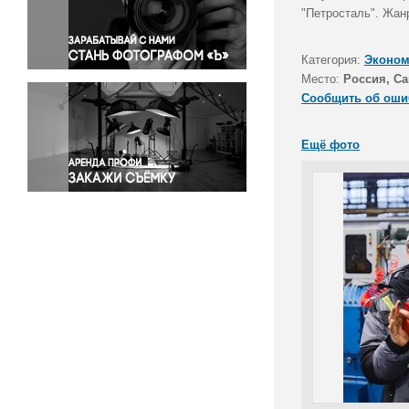
Правосудие
"Петросталь". Жан
Происшествия и конфликты
Религия
Категория:
Эконом
Место:
Россия, Са
Светская жизнь
Сообщить об оши
Спорт
Экология
Ещё фото
Экономика и бизнес