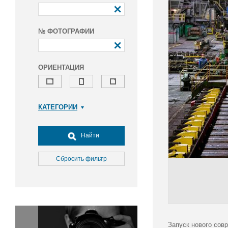
№ ФОТОГРАФИИ
ОРИЕНТАЦИЯ
КАТЕГОРИИ
Армия и ВПК
Досуг, туризм и отдых
Найти
Культура
Медицина
Сбросить фильтр
Наука
Образование
Общество
Окружающая среда
Политика
Запуск нового сов