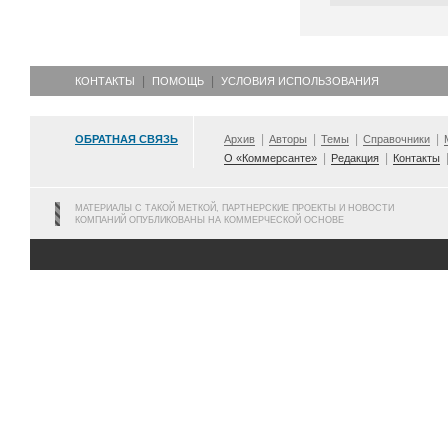
КОНТАКТЫ
ПОМОЩЬ
УСЛОВИЯ ИСПОЛЬЗОВАНИЯ
ОБРАТНАЯ СВЯЗЬ
Архив
Авторы
Темы
Справочники
О «Коммерсанте»
Редакция
Контакты
МАТЕРИАЛЫ С ТАКОЙ МЕТКОЙ, ПАРТНЕРСКИЕ ПРОЕКТЫ И НОВОСТИ
КОМПАНИЙ ОПУБЛИКОВАНЫ НА КОММЕРЧЕСКОЙ ОСНОВЕ