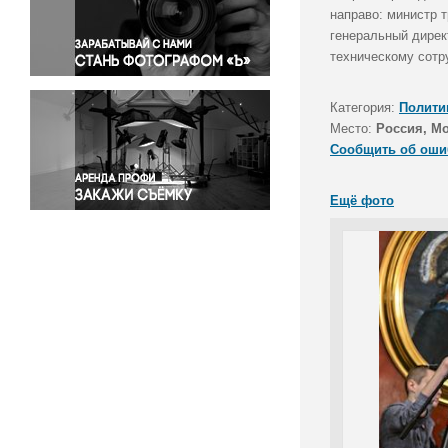
Правосудие
направо: министр 
генеральный дирек
Происшествия и конфликты
техническому сотр
Религия
Светская жизнь
Категория:
Полити
Спорт
Место:
Россия, М
Экология
Сообщить об оши
Экономика и бизнес
Ещё фото