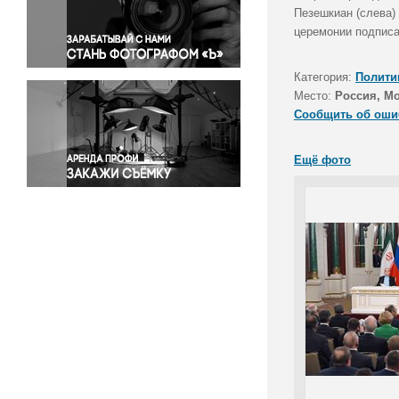
Правосудие
Пезешкиан (слева)
церемонии подписа
Происшествия и конфликты
Религия
Категория:
Полити
Светская жизнь
Место:
Россия, М
Спорт
Сообщить об оши
Экология
Экономика и бизнес
Ещё фото