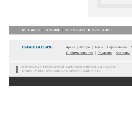
КОНТАКТЫ
ПОМОЩЬ
УСЛОВИЯ ИСПОЛЬЗОВАНИЯ
ОБРАТНАЯ СВЯЗЬ
Архив
Авторы
Темы
Справочники
О «Коммерсанте»
Редакция
Контакты
МАТЕРИАЛЫ С ТАКОЙ МЕТКОЙ, ПАРТНЕРСКИЕ ПРОЕКТЫ И НОВОСТИ
КОМПАНИЙ ОПУБЛИКОВАНЫ НА КОММЕРЧЕСКОЙ ОСНОВЕ