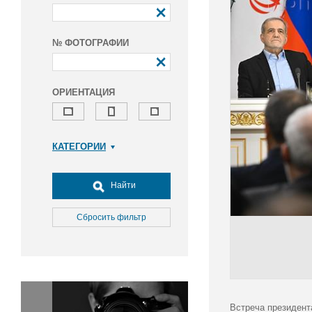
№ ФОТОГРАФИИ
ОРИЕНТАЦИЯ
КАТЕГОРИИ
Армия и ВПК
Досуг, туризм и отдых
Найти
Культура
Медицина
Сбросить фильтр
Наука
Образование
Общество
Окружающая среда
Политика
Встреча президент