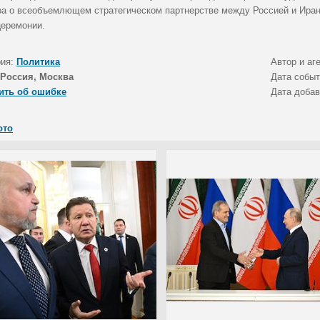
ра о всеобъемлющем стратегическом партнерстве между Россией и Ира
церемонии.
рия:
Политика
Автор и аг
Россия, Москва
Дата собы
ить об ошибке
Дата доба
ото