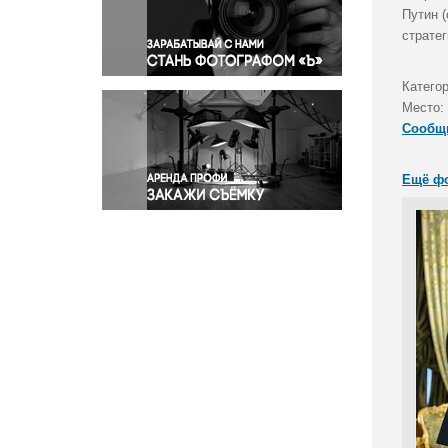
Правосудие
Путин 
страте
Происшествия и конфликты
Религия
Катего
Светская жизнь
Место:
Спорт
Сообщ
Экология
Экономика и бизнес
Ещё ф