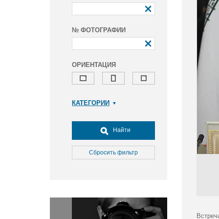
№ ФОТОГРАФИИ
ОРИЕНТАЦИЯ
КАТЕГОРИИ
Армия и ВПК
Досуг, туризм и отдых
Найти
Культура
Медицина
Сбросить фильтр
Наука
Образование
Общество
Окружающая среда
Политика
Встреч