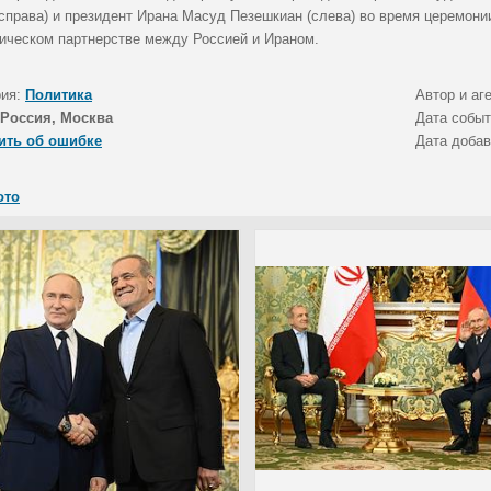
(справа) и президент Ирана Масуд Пезешкиан (слева) во время церемон
гическом партнерстве между Россией и Ираном.
рия:
Политика
Автор и аг
Россия, Москва
Дата собы
ить об ошибке
Дата доба
ото