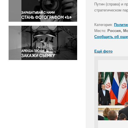
Правосудие
Путин (справа) и 
стратегическом па
Происшествия и конфликты
Религия
Категория:
Полити
Светская жизнь
Место:
Россия, М
Спорт
Сообщить об оши
Экология
Экономика и бизнес
Ещё фото