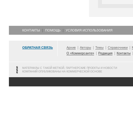
КОНТАКТЫ
ПОМОЩЬ
УСЛОВИЯ ИСПОЛЬЗОВАНИЯ
ОБРАТНАЯ СВЯЗЬ
Архив
Авторы
Темы
Справочники
О «Коммерсанте»
Редакция
Контакты
МАТЕРИАЛЫ С ТАКОЙ МЕТКОЙ, ПАРТНЕРСКИЕ ПРОЕКТЫ И НОВОСТИ
КОМПАНИЙ ОПУБЛИКОВАНЫ НА КОММЕРЧЕСКОЙ ОСНОВЕ