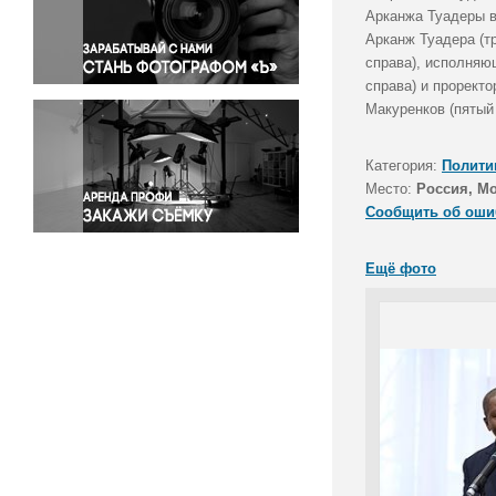
Правосудие
Арканжа Туадеры в
Арканж Туадера (т
Происшествия и конфликты
справа), исполняю
Религия
справа) и прорект
Светская жизнь
Макуренков (пятый 
Спорт
Экология
Категория:
Полити
Экономика и бизнес
Место:
Россия, М
Сообщить об оши
Ещё фото