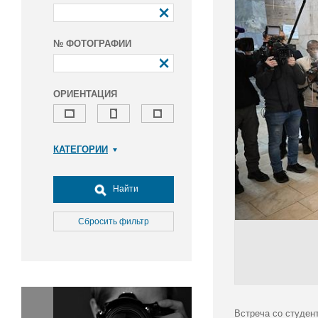
№ ФОТОГРАФИИ
ОРИЕНТАЦИЯ
КАТЕГОРИИ
Армия и ВПК
Досуг, туризм и отдых
Найти
Культура
Медицина
Сбросить фильтр
Наука
Образование
Общество
Окружающая среда
Политика
Встреча со студен