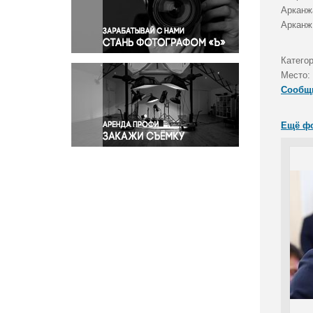
Правосудие
Арканж
Арканж
Происшествия и конфликты
Религия
Катего
Светская жизнь
Место:
Спорт
Сообщ
Экология
Экономика и бизнес
Ещё ф