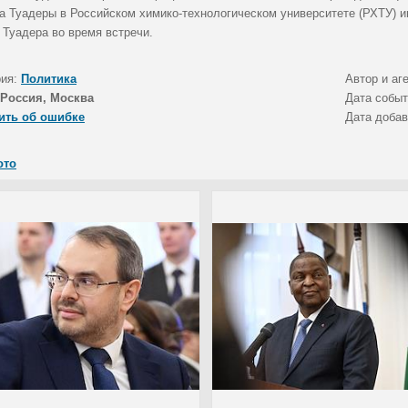
а Туадеры в Российском химико-технологическом университете (РХТУ) 
 Туадера во время встречи.
рия:
Политика
Автор и аг
Россия, Москва
Дата собы
ить об ошибке
Дата доба
ото