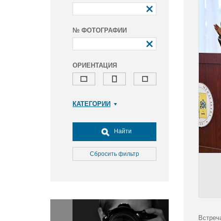
№ ФОТОГРАФИИ
ОРИЕНТАЦИЯ
КАТЕГОРИИ
Армия и ВПК
Досуг, туризм и отдых
Найти
Культура
Медицина
Сбросить фильтр
Наука
Образование
Общество
Окружающая среда
Политика
Встреч