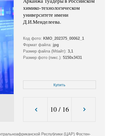
Арканжа Туадеры в Российском
химико-технологическом
университете имени
Д.И.Менделеева.
Код фото:
KMO_202375_00062_1
Формат файла:
jpg
Размер файла (Мбайт):
3,1
Размер фото (пикс.):
5150x3431
Купить
10
/
16
ентральноафриканской Республики (ЦАР) Фостен-