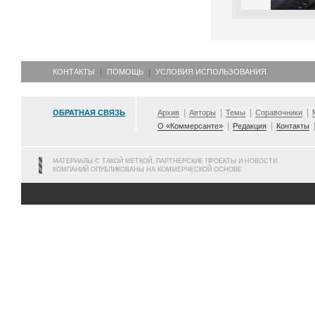
КОНТАКТЫ
ПОМОЩЬ
УСЛОВИЯ ИСПОЛЬЗОВАНИЯ
ОБРАТНАЯ СВЯЗЬ
Архив
Авторы
Темы
Справочники
О «Коммерсанте»
Редакция
Контакты
МАТЕРИАЛЫ С ТАКОЙ МЕТКОЙ, ПАРТНЕРСКИЕ ПРОЕКТЫ И НОВОСТИ
КОМПАНИЙ ОПУБЛИКОВАНЫ НА КОММЕРЧЕСКОЙ ОСНОВЕ