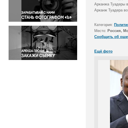
Правосудие
Арканжа Туадеры в
Арканж Туадера во
Происшествия и конфликты
Религия
Категория:
Полити
Светская жизнь
Место:
Россия, М
Спорт
Сообщить об оши
Экология
Экономика и бизнес
Ещё фото