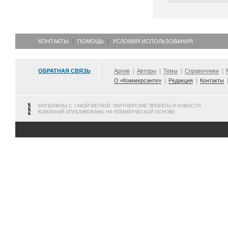
КОНТАКТЫ
ПОМОЩЬ
УСЛОВИЯ ИСПОЛЬЗОВАНИЯ
ОБРАТНАЯ СВЯЗЬ
Архив
Авторы
Темы
Справочники
О «Коммерсанте»
Редакция
Контакты
МАТЕРИАЛЫ С ТАКОЙ МЕТКОЙ, ПАРТНЕРСКИЕ ПРОЕКТЫ И НОВОСТИ
КОМПАНИЙ ОПУБЛИКОВАНЫ НА КОММЕРЧЕСКОЙ ОСНОВЕ