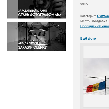
Правосудие
елки.
Происшествия и конфликты
Религия
Категория:
Окружа
Место:
Молдавия,
Светская жизнь
Сообщить об оши
Спорт
Экология
Ещё фото
Экономика и бизнес