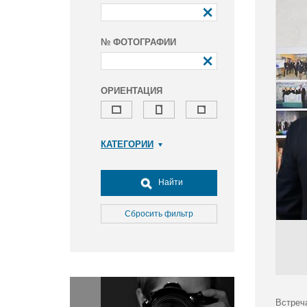
№ ФОТОГРАФИИ
ОРИЕНТАЦИЯ
КАТЕГОРИИ
Армия и ВПК
Досуг, туризм и отдых
Найти
Культура
Медицина
Сбросить фильтр
Наука
Образование
Общество
Окружающая среда
Политика
Встреч