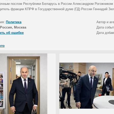
очным послом Республики Беларусь в России Александром Рогожником
дитель фракции КПРФ в Государственной думе (ГД) России Геннадий Зюг
рия:
Политика
Автор и аг
Россия, Москва
Дата собы
ить об ошибке
Дата доба
ото