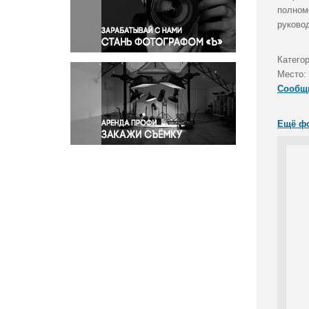
Правосудие
полном
руково
Происшествия и конфликты
Религия
Катего
Светская жизнь
Место:
Спорт
Сообщ
Экология
Экономика и бизнес
Ещё ф