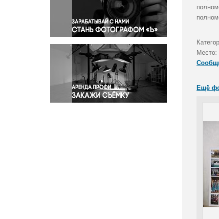
Правосудие
полном
полном
Происшествия и конфликты
Религия
Катего
Светская жизнь
Место:
Спорт
Сообщ
Экология
Экономика и бизнес
Ещё ф