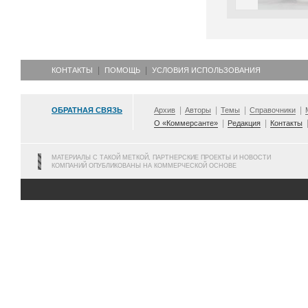
КОНТАКТЫ
ПОМОЩЬ
УСЛОВИЯ ИСПОЛЬЗОВАНИЯ
ОБРАТНАЯ СВЯЗЬ
Архив
Авторы
Темы
Справочники
О «Коммерсанте»
Редакция
Контакты
МАТЕРИАЛЫ С ТАКОЙ МЕТКОЙ, ПАРТНЕРСКИЕ ПРОЕКТЫ И НОВОСТИ
КОМПАНИЙ ОПУБЛИКОВАНЫ НА КОММЕРЧЕСКОЙ ОСНОВЕ