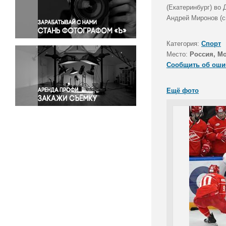
Правосудие
(Екатеринбург) во 
Андрей Миронов (с
Происшествия и конфликты
Религия
Категория:
Спорт
Светская жизнь
Место:
Россия, М
Спорт
Сообщить об оши
Экология
Экономика и бизнес
Ещё фото