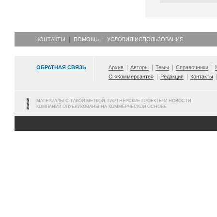
КОНТАКТЫ
ПОМОЩЬ
УСЛОВИЯ ИСПОЛЬЗОВАНИЯ
ОБРАТНАЯ СВЯЗЬ
Архив
Авторы
Темы
Справочники
О «Коммерсанте»
Редакция
Контакты
МАТЕРИАЛЫ С ТАКОЙ МЕТКОЙ, ПАРТНЕРСКИЕ ПРОЕКТЫ И НОВОСТИ
КОМПАНИЙ ОПУБЛИКОВАНЫ НА КОММЕРЧЕСКОЙ ОСНОВЕ