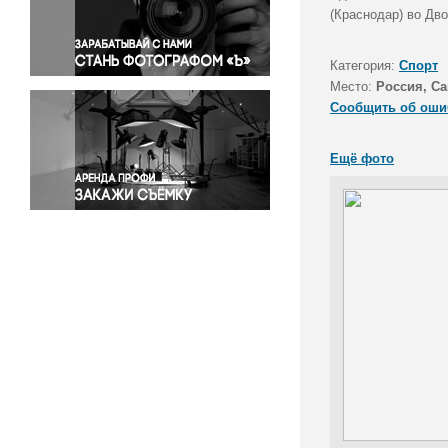
Правосудие
(Краснодар) во Дв
Происшествия и конфликты
Религия
Категория:
Спорт
Место:
Россия, Са
Светская жизнь
Сообщить об оши
Спорт
Экология
Ещё фото
Экономика и бизнес