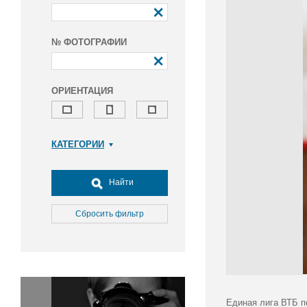
№ ФОТОГРАФИИ
ОРИЕНТАЦИЯ
КАТЕГОРИИ
Армия и ВПК
Досуг, туризм и отдых
Найти
Культура
Медицина
Сбросить фильтр
Наука
Образование
Общество
Окружающая среда
Политика
Единая лига ВТБ п