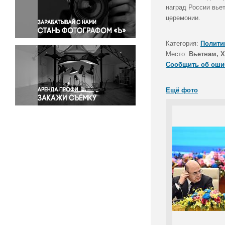
Правосудие
наград России вье
церемонии.
Происшествия и конфликты
Религия
Категория:
Полити
Светская жизнь
Место:
Вьетнам, 
Спорт
Сообщить об оши
Экология
Экономика и бизнес
Ещё фото