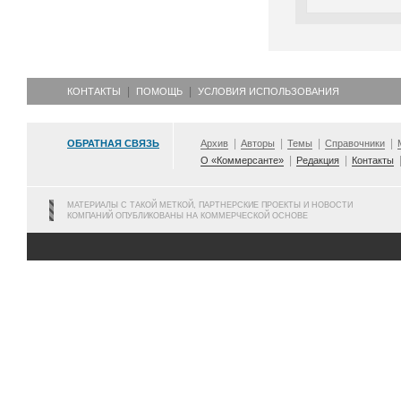
КОНТАКТЫ
ПОМОЩЬ
УСЛОВИЯ ИСПОЛЬЗОВАНИЯ
ОБРАТНАЯ СВЯЗЬ
Архив
Авторы
Темы
Справочники
О «Коммерсанте»
Редакция
Контакты
МАТЕРИАЛЫ С ТАКОЙ МЕТКОЙ, ПАРТНЕРСКИЕ ПРОЕКТЫ И НОВОСТИ
КОМПАНИЙ ОПУБЛИКОВАНЫ НА КОММЕРЧЕСКОЙ ОСНОВЕ