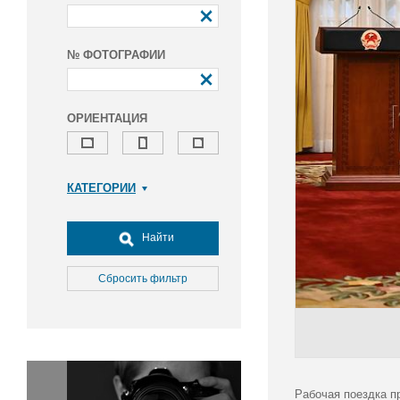
№ ФОТОГРАФИИ
ОРИЕНТАЦИЯ
КАТЕГОРИИ
Армия и ВПК
Досуг, туризм и отдых
Найти
Культура
Медицина
Сбросить фильтр
Наука
Образование
Общество
Окружающая среда
Политика
Рабочая поездка п