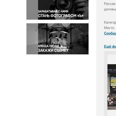
Правосудие
России
деловы
Происшествия и конфликты
Религия
Катего
Светская жизнь
Место:
Спорт
Сообщ
Экология
Экономика и бизнес
Ещё ф