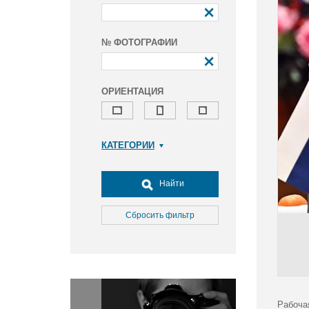
№ ФОТОГРАФИИ
ОРИЕНТАЦИЯ
КАТЕГОРИИ
Армия и ВПК
Досуг, туризм и отдых
Найти
Культура
Медицина
Сбросить фильтр
Наука
Образование
Общество
Окружающая среда
Политика
Рабоча