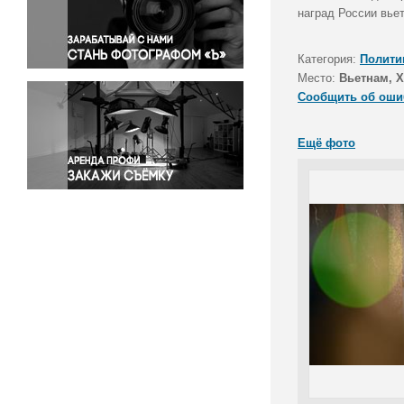
Правосудие
наград России вье
Происшествия и конфликты
Религия
Категория:
Полити
Место:
Вьетнам, 
Светская жизнь
Сообщить об оши
Спорт
Экология
Ещё фото
Экономика и бизнес