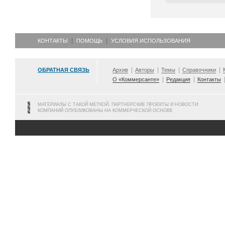
КОНТАКТЫ
ПОМОЩЬ
УСЛОВИЯ ИСПОЛЬЗОВАНИЯ
ОБРАТНАЯ СВЯЗЬ
Архив
Авторы
Темы
Справочники
О «Коммерсанте»
Редакция
Контакты
МАТЕРИАЛЫ С ТАКОЙ МЕТКОЙ, ПАРТНЕРСКИЕ ПРОЕКТЫ И НОВОСТИ
КОМПАНИЙ ОПУБЛИКОВАНЫ НА КОММЕРЧЕСКОЙ ОСНОВЕ