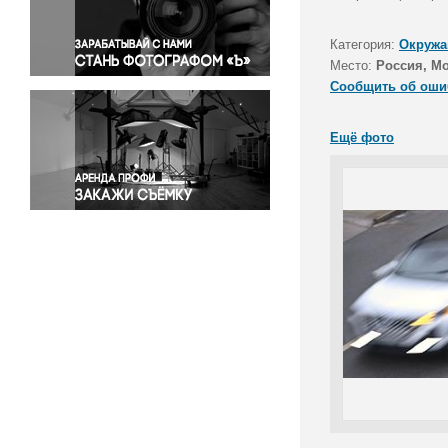
Правосудие
Происшествия и конфликты
Категория:
Окружа
Религия
Место:
Россия, М
Сообщить об оши
Светская жизнь
Спорт
Ещё фото
Экология
Экономика и бизнес