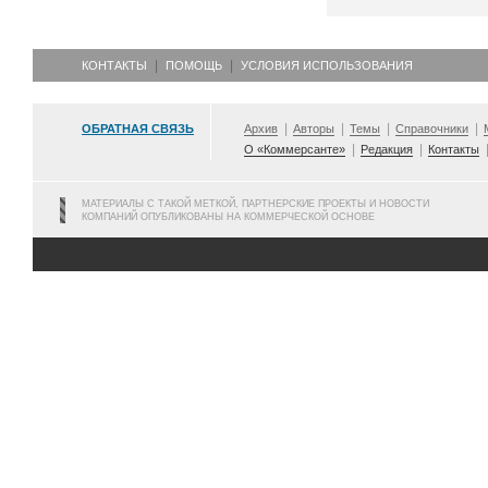
КОНТАКТЫ
ПОМОЩЬ
УСЛОВИЯ ИСПОЛЬЗОВАНИЯ
ОБРАТНАЯ СВЯЗЬ
Архив
Авторы
Темы
Справочники
О «Коммерсанте»
Редакция
Контакты
МАТЕРИАЛЫ С ТАКОЙ МЕТКОЙ, ПАРТНЕРСКИЕ ПРОЕКТЫ И НОВОСТИ
КОМПАНИЙ ОПУБЛИКОВАНЫ НА КОММЕРЧЕСКОЙ ОСНОВЕ