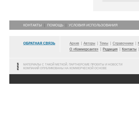
КОНТАКТЫ
ПОМОЩЬ
УСЛОВИЯ ИСПОЛЬЗОВАНИЯ
ОБРАТНАЯ СВЯЗЬ
Архив
Авторы
Темы
Справочники
О «Коммерсанте»
Редакция
Контакты
МАТЕРИАЛЫ С ТАКОЙ МЕТКОЙ, ПАРТНЕРСКИЕ ПРОЕКТЫ И НОВОСТИ
КОМПАНИЙ ОПУБЛИКОВАНЫ НА КОММЕРЧЕСКОЙ ОСНОВЕ