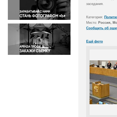
Правосудие
заседания.
Происшествия и конфликты
Религия
Категория:
Полити
Место:
Россия, М
Светская жизнь
Сообщить об оши
Спорт
Экология
Ещё фото
Экономика и бизнес