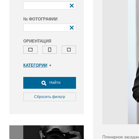
№ ФОТОГРАФИИ
ОРИЕНТАЦИЯ
КАТЕГОРИИ
Армия и ВПК
Досуг, туризм и отдых
Найти
Культура
Медицина
Сбросить фильтр
Наука
Образование
Общество
Окружающая среда
Политика
Пленарное заседан