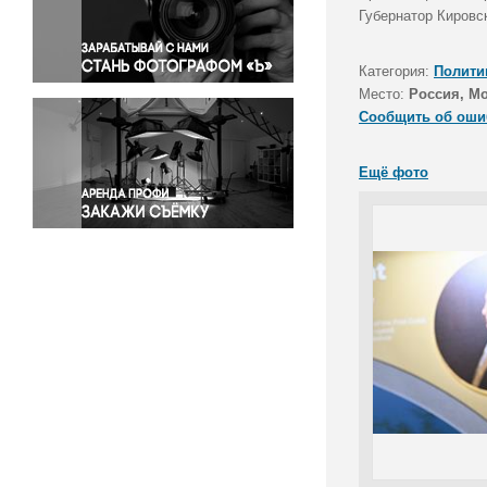
Правосудие
Губернатор Кировс
Происшествия и конфликты
Религия
Категория:
Полити
Место:
Россия, М
Светская жизнь
Сообщить об оши
Спорт
Экология
Ещё фото
Экономика и бизнес