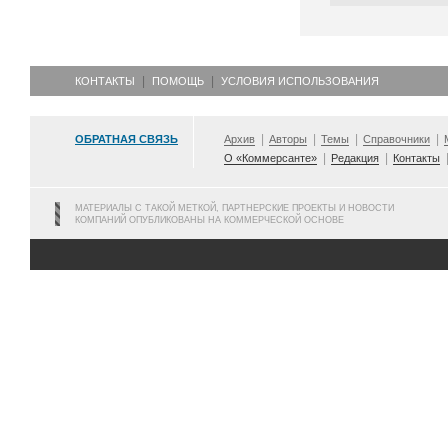
КОНТАКТЫ
ПОМОЩЬ
УСЛОВИЯ ИСПОЛЬЗОВАНИЯ
ОБРАТНАЯ СВЯЗЬ
Архив
Авторы
Темы
Справочники
О «Коммерсанте»
Редакция
Контакты
МАТЕРИАЛЫ С ТАКОЙ МЕТКОЙ, ПАРТНЕРСКИЕ ПРОЕКТЫ И НОВОСТИ
КОМПАНИЙ ОПУБЛИКОВАНЫ НА КОММЕРЧЕСКОЙ ОСНОВЕ