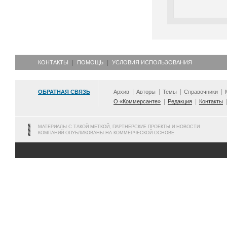
КОНТАКТЫ
ПОМОЩЬ
УСЛОВИЯ ИСПОЛЬЗОВАНИЯ
ОБРАТНАЯ СВЯЗЬ
Архив
Авторы
Темы
Справочники
О «Коммерсанте»
Редакция
Контакты
МАТЕРИАЛЫ С ТАКОЙ МЕТКОЙ, ПАРТНЕРСКИЕ ПРОЕКТЫ И НОВОСТИ
КОМПАНИЙ ОПУБЛИКОВАНЫ НА КОММЕРЧЕСКОЙ ОСНОВЕ