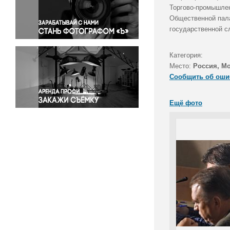
Правосудие
Торгово-промышлен
Общественной пала
Происшествия и конфликты
государственной с
Религия
Светская жизнь
Категория:
Спорт
Место:
Россия, М
Экология
Сообщить об оши
Экономика и бизнес
Ещё фото