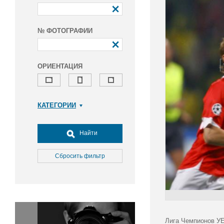
№ ФОТОГРАФИИ
ОРИЕНТАЦИЯ
КАТЕГОРИИ
Армия и ВПК
Досуг, туризм и отдых
Найти
Культура
Медицина
Сбросить фильтр
Наука
Образование
Общество
Окружающая среда
Политика
Лига Чемпионов УЕ