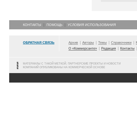
КОНТАКТЫ
ПОМОЩЬ
УСЛОВИЯ ИСПОЛЬЗОВАНИЯ
ОБРАТНАЯ СВЯЗЬ
Архив
Авторы
Темы
Справочники
О «Коммерсанте»
Редакция
Контакты
МАТЕРИАЛЫ С ТАКОЙ МЕТКОЙ, ПАРТНЕРСКИЕ ПРОЕКТЫ И НОВОСТИ
КОМПАНИЙ ОПУБЛИКОВАНЫ НА КОММЕРЧЕСКОЙ ОСНОВЕ