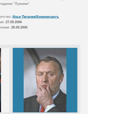
стадионе "Лужники".
ентство:
Илья Питалев/Коммерсантъ
тия:
27.09.2006
вления:
28.09.2006