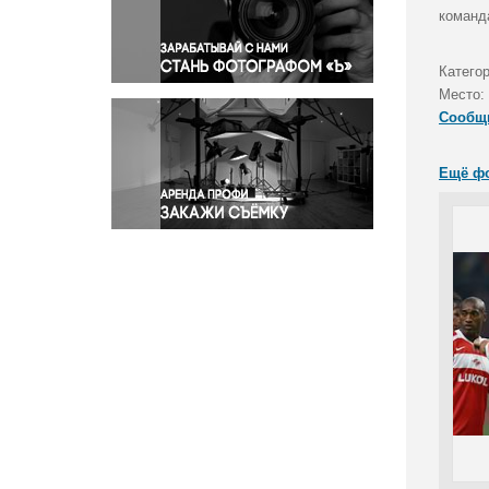
Правосудие
команда
Происшествия и конфликты
Религия
Категор
Место:
Светская жизнь
Сообщ
Спорт
Экология
Ещё ф
Экономика и бизнес