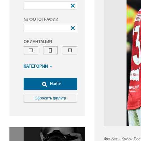
№ ФОТОГРАФИИ
ОРИЕНТАЦИЯ
КАТЕГОРИИ
Армия и ВПК
Досуг, туризм и отдых
Найти
Культура
Медицина
Сбросить фильтр
Наука
Образование
Общество
Окружающая среда
Политика
Фонбет - Кубок Рос