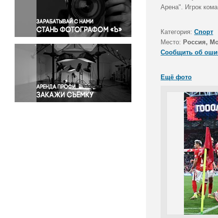
Правосудие
Арена". Игрок ком
Происшествия и конфликты
Религия
Категория:
Спорт
Место:
Россия, М
Светская жизнь
Сообщить об оши
Спорт
Экология
Ещё фото
Экономика и бизнес