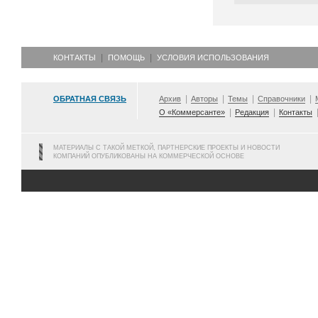
КОНТАКТЫ
ПОМОЩЬ
УСЛОВИЯ ИСПОЛЬЗОВАНИЯ
ОБРАТНАЯ СВЯЗЬ
Архив
Авторы
Темы
Справочники
О «Коммерсанте»
Редакция
Контакты
МАТЕРИАЛЫ С ТАКОЙ МЕТКОЙ, ПАРТНЕРСКИЕ ПРОЕКТЫ И НОВОСТИ
КОМПАНИЙ ОПУБЛИКОВАНЫ НА КОММЕРЧЕСКОЙ ОСНОВЕ