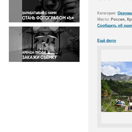
Правосудие
Происшествия и конфликты
Категория:
Окружа
Религия
Место:
Россия, К
Сообщить об оши
Светская жизнь
Спорт
Ещё фото
Экология
Экономика и бизнес