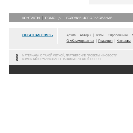
КОНТАКТЫ
ПОМОЩЬ
УСЛОВИЯ ИСПОЛЬЗОВАНИЯ
ОБРАТНАЯ СВЯЗЬ
Архив
Авторы
Темы
Справочники
О «Коммерсанте»
Редакция
Контакты
МАТЕРИАЛЫ С ТАКОЙ МЕТКОЙ, ПАРТНЕРСКИЕ ПРОЕКТЫ И НОВОСТИ
КОМПАНИЙ ОПУБЛИКОВАНЫ НА КОММЕРЧЕСКОЙ ОСНОВЕ