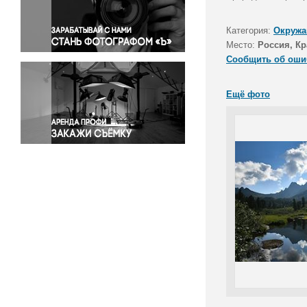
Правосудие
Происшествия и конфликты
Категория:
Окружа
Религия
Место:
Россия, К
Сообщить об оши
Светская жизнь
Спорт
Ещё фото
Экология
Экономика и бизнес