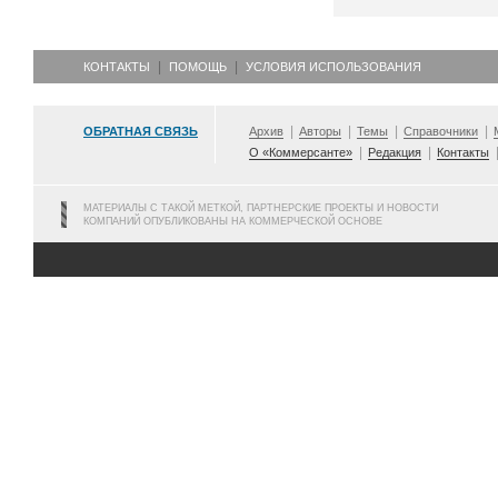
КОНТАКТЫ
ПОМОЩЬ
УСЛОВИЯ ИСПОЛЬЗОВАНИЯ
ОБРАТНАЯ СВЯЗЬ
Архив
Авторы
Темы
Справочники
О «Коммерсанте»
Редакция
Контакты
МАТЕРИАЛЫ С ТАКОЙ МЕТКОЙ, ПАРТНЕРСКИЕ ПРОЕКТЫ И НОВОСТИ
КОМПАНИЙ ОПУБЛИКОВАНЫ НА КОММЕРЧЕСКОЙ ОСНОВЕ