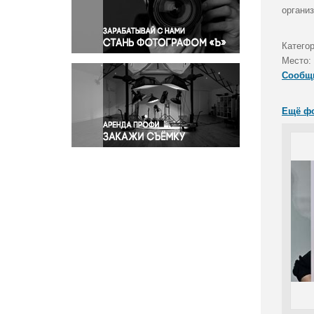
Правосудие
органи
Происшествия и конфликты
Религия
Катего
Место:
Светская жизнь
Сообщ
Спорт
Экология
Ещё ф
Экономика и бизнес