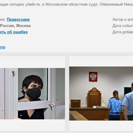
зации четырех убийств, в Московском областном суде. Обвиняемый Нико
рия:
Правосудие
Автор и аг
Россия, Москва
Дата собы
ить об ошибке
Дата доба
ото