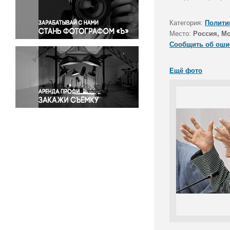
Правосудие
Происшествия и конфликты
Категория:
Полити
Религия
Место:
Россия, М
Сообщить об оши
Светская жизнь
Спорт
Ещё фото
Экология
Экономика и бизнес