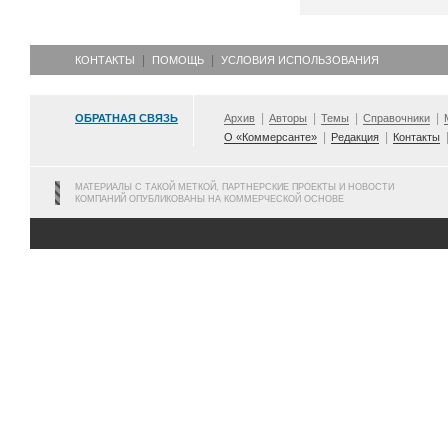
КОНТАКТЫ
ПОМОЩЬ
УСЛОВИЯ ИСПОЛЬЗОВАНИЯ
ОБРАТНАЯ СВЯЗЬ
Архив
Авторы
Темы
Справочники
О «Коммерсанте»
Редакция
Контакты
МАТЕРИАЛЫ С ТАКОЙ МЕТКОЙ, ПАРТНЕРСКИЕ ПРОЕКТЫ И НОВОСТИ
КОМПАНИЙ ОПУБЛИКОВАНЫ НА КОММЕРЧЕСКОЙ ОСНОВЕ