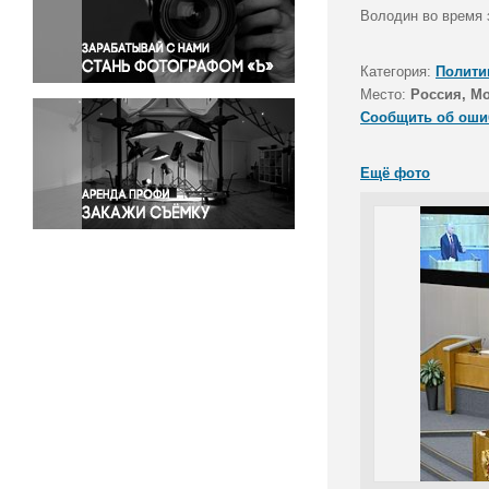
Правосудие
Володин во время 
Происшествия и конфликты
Религия
Категория:
Полити
Место:
Россия, М
Светская жизнь
Сообщить об оши
Спорт
Экология
Ещё фото
Экономика и бизнес