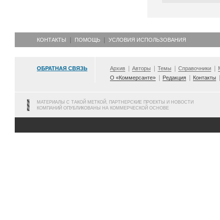
КОНТАКТЫ
ПОМОЩЬ
УСЛОВИЯ ИСПОЛЬЗОВАНИЯ
ОБРАТНАЯ СВЯЗЬ
Архив
Авторы
Темы
Справочники
О «Коммерсанте»
Редакция
Контакты
МАТЕРИАЛЫ С ТАКОЙ МЕТКОЙ, ПАРТНЕРСКИЕ ПРОЕКТЫ И НОВОСТИ
КОМПАНИЙ ОПУБЛИКОВАНЫ НА КОММЕРЧЕСКОЙ ОСНОВЕ