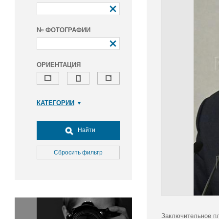
№ ФОТОГРАФИИ
ОРИЕНТАЦИЯ
КАТЕГОРИИ
Армия и ВПК
Досуг, туризм и отдых
Найти
Культура
Медицина
Сбросить фильтр
Наука
Образование
Общество
Окружающая среда
Политика
Заключительное пл