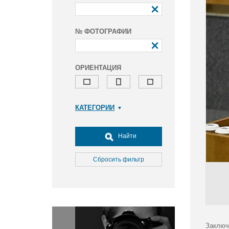
№ ФОТОГРАФИИ
ОРИЕНТАЦИЯ
КАТЕГОРИИ
Армия и ВПК
Досуг, туризм и отдых
Найти
Культура
Медицина
Сбросить фильтр
Наука
Образование
Общество
Окружающая среда
Политика
Заключ