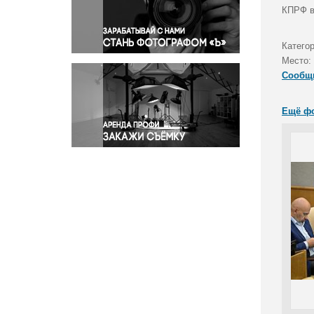
Правосудие
КПРФ в
Происшествия и конфликты
Религия
Катего
Место:
Светская жизнь
Сообщ
Спорт
Экология
Ещё ф
Экономика и бизнес