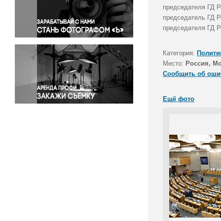
Правосудие
председателя ГД Р
председатель ГД Р
Происшествия и конфликты
председателя ГД Р
Религия
Светская жизнь
Категория:
Полити
Спорт
Место:
Россия, М
Экология
Сообщить об оши
Экономика и бизнес
Ещё фото