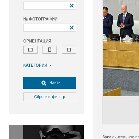
№ ФОТОГРАФИИ
ОРИЕНТАЦИЯ
КАТЕГОРИИ
Армия и ВПК
Досуг, туризм и отдых
Найти
Культура
Медицина
Сбросить фильтр
Наука
Образование
Общество
Окружающая среда
Политика
Заключительное пл