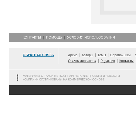
КОНТАКТЫ
ПОМОЩЬ
УСЛОВИЯ ИСПОЛЬЗОВАНИЯ
ОБРАТНАЯ СВЯЗЬ
Архив
Авторы
Темы
Справочники
О «Коммерсанте»
Редакция
Контакты
МАТЕРИАЛЫ С ТАКОЙ МЕТКОЙ, ПАРТНЕРСКИЕ ПРОЕКТЫ И НОВОСТИ
КОМПАНИЙ ОПУБЛИКОВАНЫ НА КОММЕРЧЕСКОЙ ОСНОВЕ